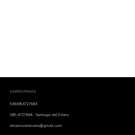
CONTACTÁNOS
5493854727684
385-4727684 - Santiago del Estero
reinamoralenceria@gmail.com