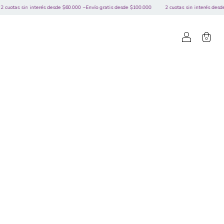
interés desde $60.000 ~Envío gratis desde $100.000
2 cuotas sin interés desde $60.000 ~En
0